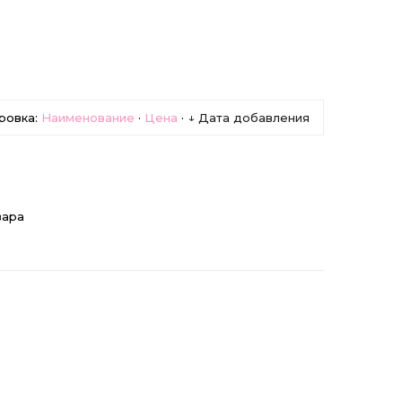
ровка:
Наименование
·
Цена
·
↓ Дата добавления
вара